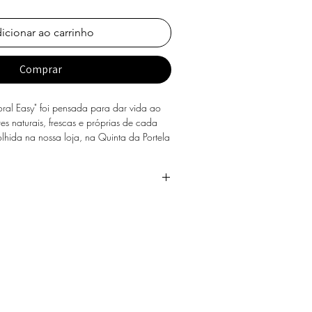
icionar ao carrinho
Comprar
loral Easy" foi pensada para dar vida ao
es naturais, frescas e próprias de cada
olhida na nossa loja, na Quinta da Portela
ue, em horário comercial, numa morada
 concelho de Coimbra (mediante taxa de
dos nossos colaboradores entrará em
as podem ter a periodicidade que desejar.
ra agendar a entrega ou recolha.
m, pelo menos, 2 a 3 dias de
rantirmos a frescura máxima das flores.
a, esta assinatura inclui flores ao molho,
endendo do tipo de flor), maioritariamente