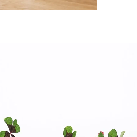
É uma excelente escolh
a sua casa ou local d
Por favor, indique-nos
aprecie, para que po
da sua composição.