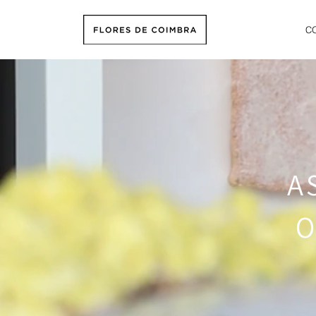
C
A
O