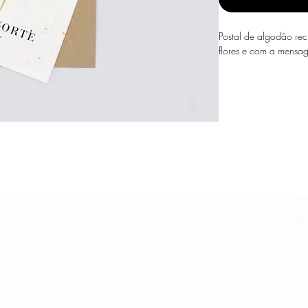
Postal de algodão rec
flores e com a mensag
Como plantar:
Deixar o papel em águ
pequenos pedaços, col
regar até ficar bem h