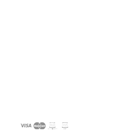
:
SUPORTE:
Livro de Reclamações;
das;