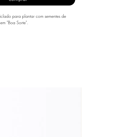
iclado para plantar com sementes de
em "Boa Sorte".
a durante cinco dias, rasgar o postal em
ocar num vaso com terra (ou jardim) e
úmido.