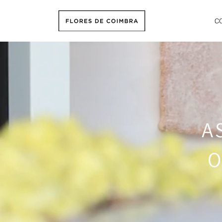
C
A
O