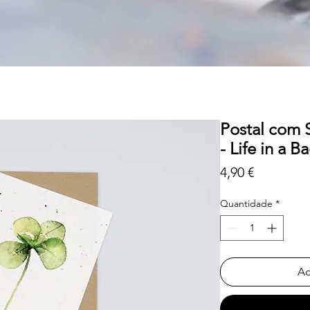
Postal com 
- Life in a B
Preço
4,90 €
Quantidade
*
Ad