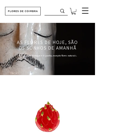
AS FLORES DE HOJE, SÃO
OS SONHOS DE AMANHÃ
Envios para Portugal e Espanha, excepto flores naturais.