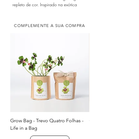
repleto de cor. Inspirado na exótica
pitaia, também conhecida como fruta-
do-dragão, destaca-se pelos seus relevos
detalhados e acabamento artesanal.
COMPLEMENTE A SUA COMPRA
Ideal para servir sobremesas, fruta, bolos
ou pequenas entradas, este prato
transforma qualquer refeição numa
experiência mais elegante e
descontraída.
Grow Bag - Trevo Quatro Folhas -
Grow Bag - Amor-Perfeit
Life in a Bag
Bag