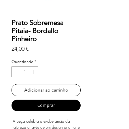
Prato Sobremesa
Pitaia- Bordallo
Pinheiro
Preço
24,00 €
Quantidade
*
Adicionar ao carrinho
Comprar
A peça celebra a exuberância da
natureza através de um design original e