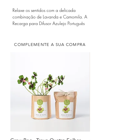
Relaxe os sentidos com a delicada
combinação de Lavanda e Camomila. A
Recarga para Difusor Azulejo Português
250 ml permite-lhe renovar a fragrância
do seu espaço preferido, prolongando a
atmosfera serena e acolhedora da sua
COMPLEMENTE A SUA COMPRA
casa. Inclui sticks pretos.