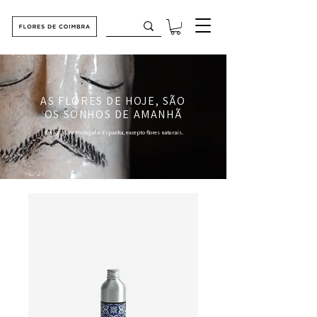
AS FLORES DE HOJE, SÃO
OS SONHOS DE AMANHÃ
Envios para Portugal e Espanha, excepto flores naturais.