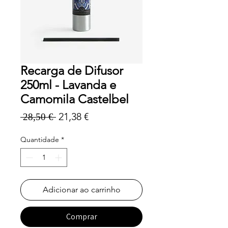
Recarga de Difusor
250ml - Lavanda e
Camomila Castelbel
Preço
Preço
21,38 €
 28,50 € 
normal
promocional
Quantidade
*
Adicionar ao carrinho
Comprar