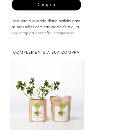
Comprar
Descubra o cuidado diário perfeito para
as suas mãos com este creme de textura
leve e rápida absorção, enriquecido
com a fragrância fresca e revitalizante
de Sencha Verde.
COMPLEMENTE A SUA COMPRA
Inspirado no chá verde japonês,
conhecido pelas suas propriedades
antioxidantes, este creme hidrata e
suaviza a pele, deixando-a
delicadamente perfumada com um
aroma fresco e cheio de vitalidade.
Um indispensável para manter as mãos
nutridas, protegidas e confortáveis ao
longo do dia.