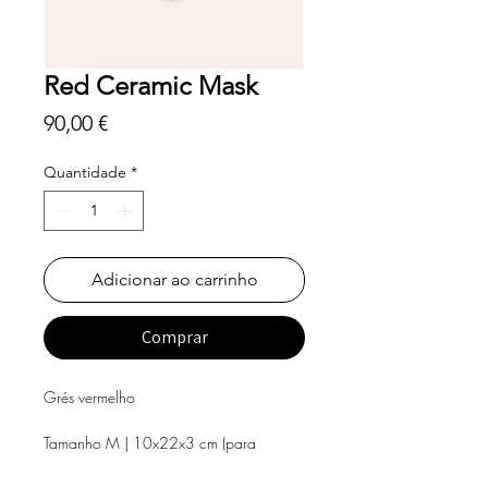
Red Ceramic Mask
Preço
90,00 €
Quantidade
*
Adicionar ao carrinho
Comprar
Grés vermelho
Tamanho M | 10x22x3 cm (para
pendurar na parede)