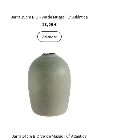
Jarra 19cm BIO - Verde Musgo | Cª Atlântica
Preço
23,00 €
Adicionar
Jarra 14cm BIO Verde Musgo | Cª Atlântica