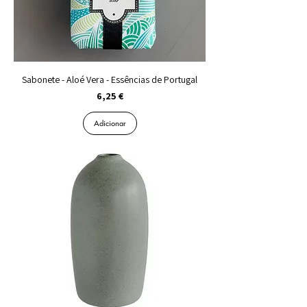
Sabonete - Aloé Vera - Essências de Portugal
Preço
6,25 €
Adicionar