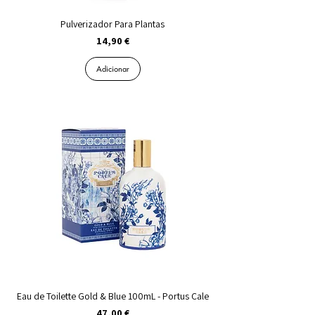
Pulverizador Para Plantas
Preço
14,90 €
Adicionar
Eau de Toilette Gold & Blue 100mL - Portus Cale
Preço
47,00 €