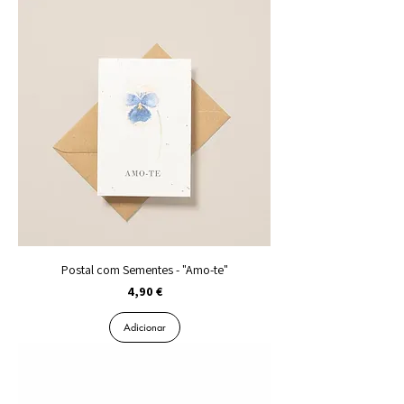
Postal com Sementes - "Amo-te"
Preço
4,90 €
Adicionar