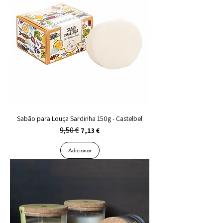
Sabão para Louça Sardinha 150g - Castelbel
9,50 €
Preço normal
Preço promocional
7,13 €
Adicionar