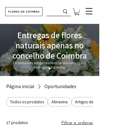
Entregas de flores
naturais apenas no
concelho de Coimbra
Os restantes artigos podem ser enviados para
Portugal e Espanha.
Página inicial
Oportunidades
Todos os produtos
Almavina
Artigos de Natal
17 produtos
Filtrar e ordenar