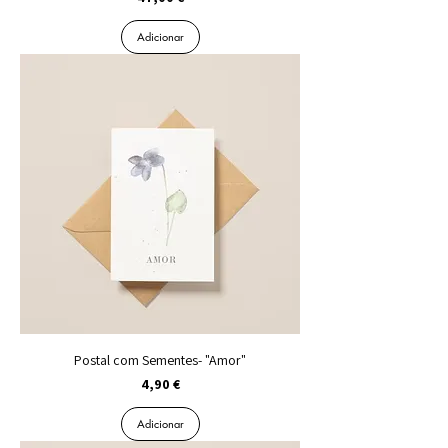
Adicionar
Postal com Sementes- "Amor"
Preço
4,90 €
Adicionar