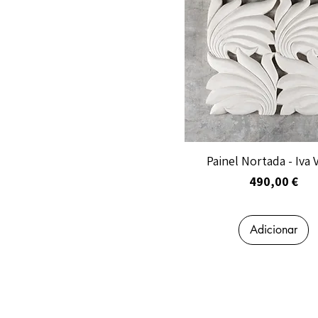
Painel Nortada - Iva 
Preço
490,00 €
Adicionar