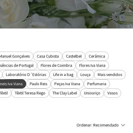
 Manuel Gonçalves
Casa Cubista
Castelbel
Cerâmica
sências de Portugal
Flores de Coimbra
Flores Iva Viana
Laboratório D´Estórias
Life in a bag
Louça
Mais vendidos
neis Iva Viana
Paulo Reis
Peças Iva Viana
Perfumaria
Têxtil
Têxtil Teresa Rego
The Clay Label
Uniouriço
Vasos
Ordenar:
Recomendado