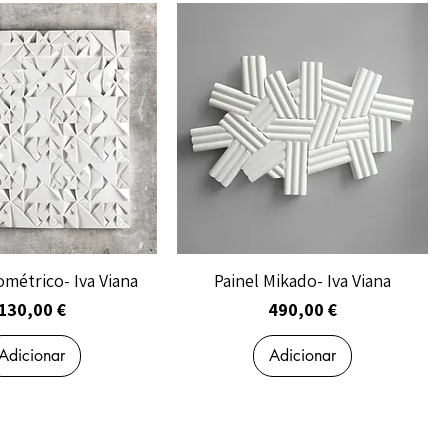
ométrico- Iva Viana
Painel Mikado- Iva Viana
Preço
Preço
130,00 €
490,00 €
Adicionar
Adicionar