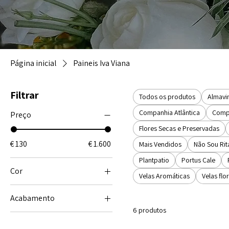
Página inicial
Paineis Iva Viana
Filtrar
Todos os produtos
Almavi
Companhia Atlântica
Compo
Preço
Flores Secas e Preservadas
€ 130
€ 1.600
Mais Vendidos
Não Sou Rit
Plantpatio
Portus Cale
Cor
Velas Aromáticas
Velas fl
Acabamento
6 produtos
Com Moldura