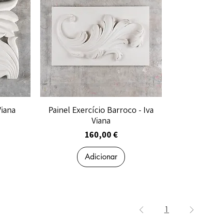
Viana
Painel Exercício Barroco - Iva
Viana
Preço
160,00 €
Adicionar
1