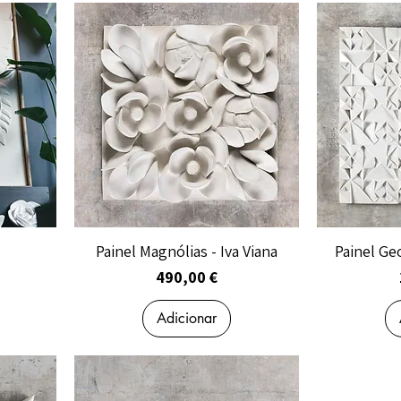
Painel Magnólias - Iva Viana
Painel Ge
Preço
490,00 €
Adicionar