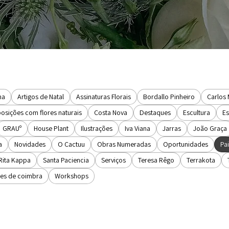
na
Artigos de Natal
Assinaturas Florais
Bordallo Pinheiro
Carlos
sições com flores naturais
Costa Nova
Destaques
Escultura
Es
GRAUº
House Plant
Ilustrações
Iva Viana
Jarras
João Graça
a
Novidades
O Cactuu
Obras Numeradas
Oportunidades
Pai
Rita Kappa
Santa Paciencia
Serviços
Teresa Rêgo
Terrakota
ores de coimbra
Workshops