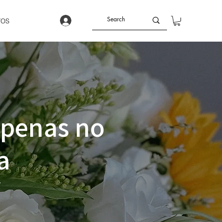
TOS
apenas no
a
.