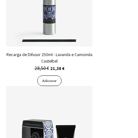
Recarga de Difusor 250ml - Lavanda e Camomila
Castelbel
28,50 €
Preço normal
Preço promocional
21,38 €
Adicionar