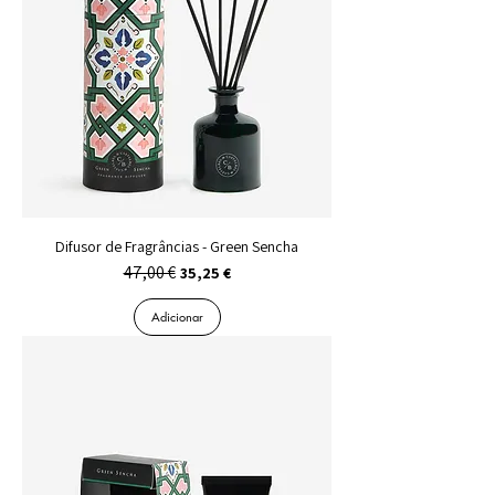
Difusor de Fragrâncias - Green Sencha
47,00 €
Preço normal
Preço promocional
35,25 €
Adicionar