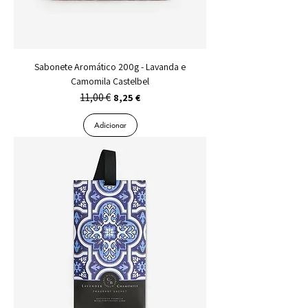
Sabonete Aromático 200g - Lavanda e
Camomila Castelbel
11,00 €
Preço normal
Preço promocional
8,25 €
Adicionar