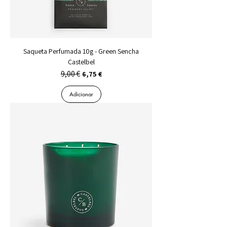
Saqueta Perfumada 10g - Green Sencha
Castelbel
9,00 €
Preço normal
Preço promocional
6,75 €
Adicionar