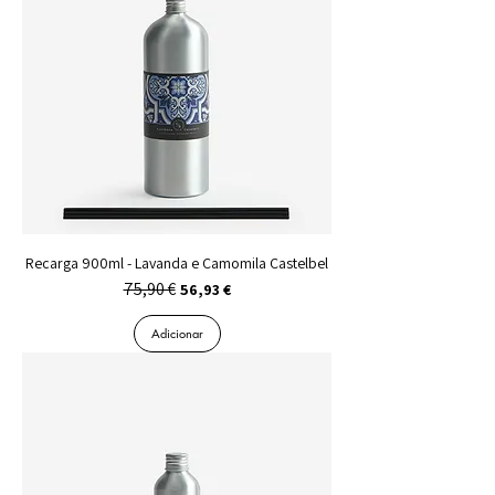
Recarga 900ml - Lavanda e Camomila Castelbel
75,90 €
Preço normal
Preço promocional
56,93 €
Adicionar