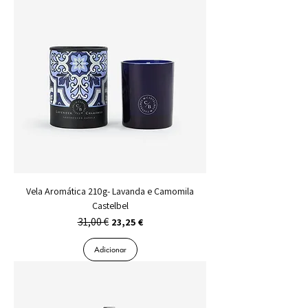
Vela Aromática 210g- Lavanda e Camomila
Castelbel
31,00 €
Preço normal
Preço promocional
23,25 €
Adicionar