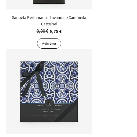
Saqueta Perfumada - Lavanda e Camomila
Castelbel
9,00 €
Preço normal
Preço promocional
6,75 €
Adicionar