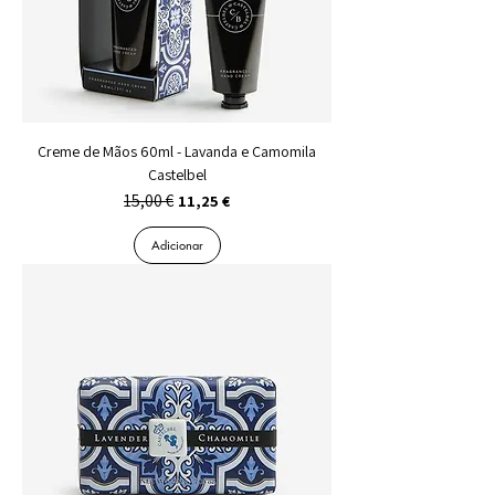
Creme de Mãos 60ml - Lavanda e Camomila
Castelbel
15,00 €
Preço normal
Preço promocional
11,25 €
Adicionar