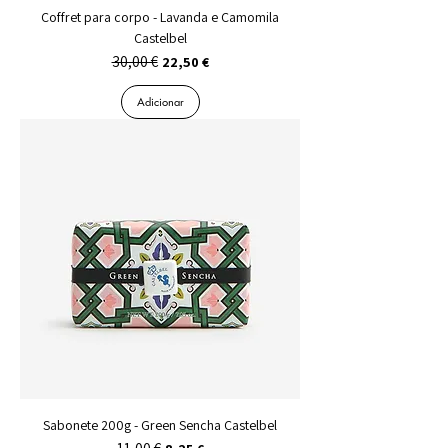
Coffret para corpo - Lavanda e Camomila
Castelbel
30,00 €
Preço normal
Preço promocional
22,50 €
Adicionar
Sabonete 200g - Green Sencha Castelbel
Preço normal
Preço promocional