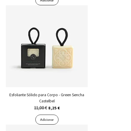
Adicionar
Esfoliante Sólido para Corpo - Green Sencha
Castelbel
11,00 €
Preço normal
Preço promocional
8,25 €
Adicionar