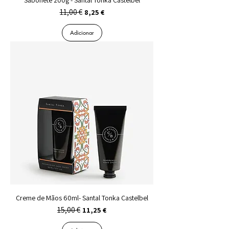
11,00 €
Preço normal
Preço promocional
8,25 €
Adicionar
Creme de Mãos 60ml- Santal Tonka Castelbel
15,00 €
Preço normal
Preço promocional
11,25 €