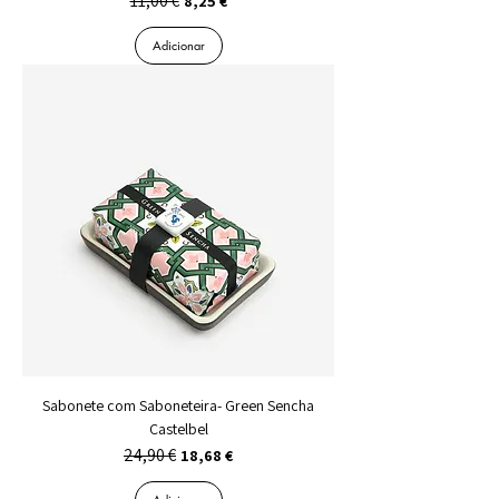
11,00 €
8,25 €
Adicionar
Sabonete com Saboneteira- Green Sencha
Castelbel
24,90 €
Preço normal
Preço promocional
18,68 €