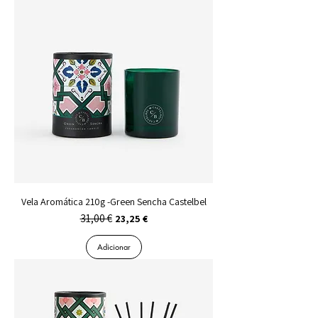
Vela Aromática 210g -Green Sencha Castelbel
31,00 €
Preço normal
Preço promocional
23,25 €
Adicionar