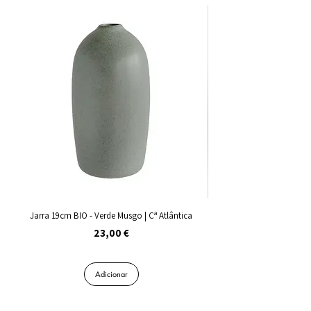
Jarra 19cm BIO - Verde Musgo | Cª Atlântica
Preço
23,00 €
Adicionar