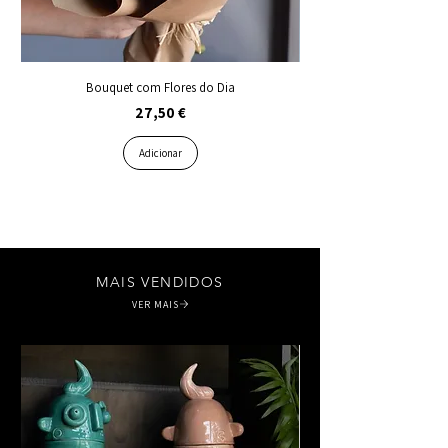
Bouquet com Flores do Dia
Composição de Margaridas
Preço
27,50 €
Adicionar
MAIS VENDIDOS
VER MAIS