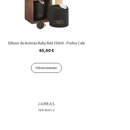
Difusor de Aromas Ruby Red 250ml - Portus Cale
Preço
65,00 €
Pré-encomendar
JARRAS
VER MAIS