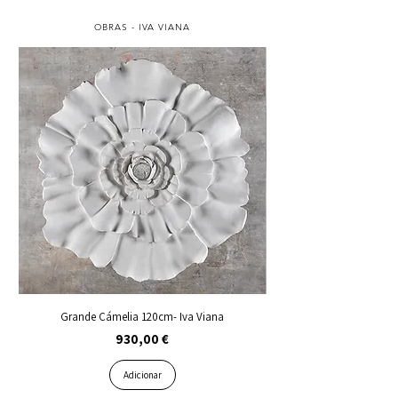
OBRAS - IVA VIANA
Grande Cámelia 120cm- Iva Viana
Preço
930,00 €
Adicionar