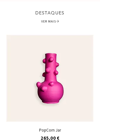
DESTAQUES
VER MAIS
PopCorn Jar
Preço
265,00 €