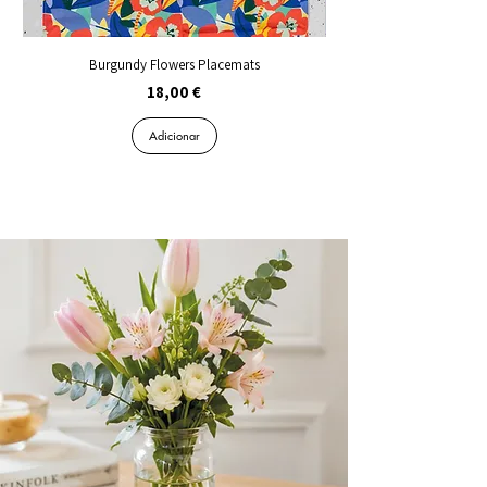
Burgundy Flowers Placemats
Preço
18,00 €
Adicionar