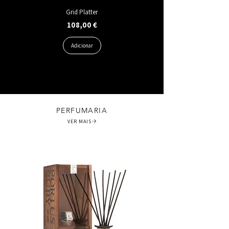
Grid Platter
Preço
108,00 €
Adicionar
PERFUMARIA
VER MAIS